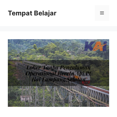
Skip
to
Tempat Belajar
Menu
content