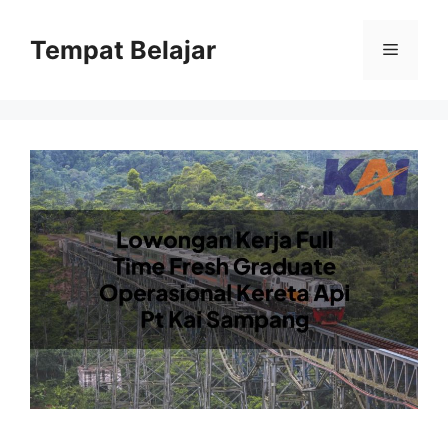
Skip
to
Tempat Belajar
Menu
content