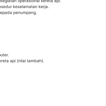
egiatan operasional kereta api.
sedur keselamatan kerja.
kepada penumpang.
ter.
eta api (nilai tambah).