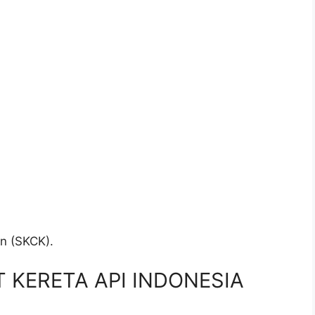
.
an (SKCK).
PT KERETA API INDONESIA