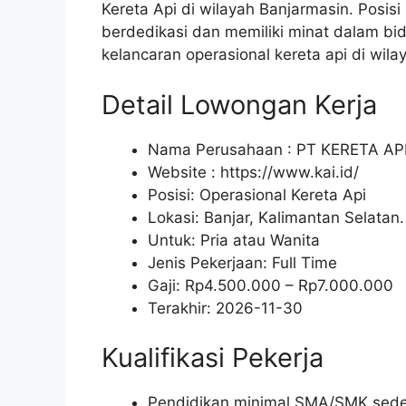
Kereta Api di wilayah Banjarmasin. Posis
berdedikasi dan memiliki minat dalam bi
kelancaran operasional kereta api di wila
Detail Lowongan Kerja
Nama Perusahaan :
PT KERETA AP
Website :
https://www.kai.id/
Posisi: Operasional Kereta Api
Lokasi: Banjar, Kalimantan Selatan.
Untuk: Pria atau Wanita
Jenis Pekerjaan:
Full Time
Gaji: Rp
4.500.000
– Rp
7.000.000
Terakhir:
2026-11-30
Kualifikasi Pekerja
Pendidikan minimal SMA/SMK seder