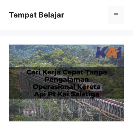
Skip
to
Tempat Belajar
Menu
content