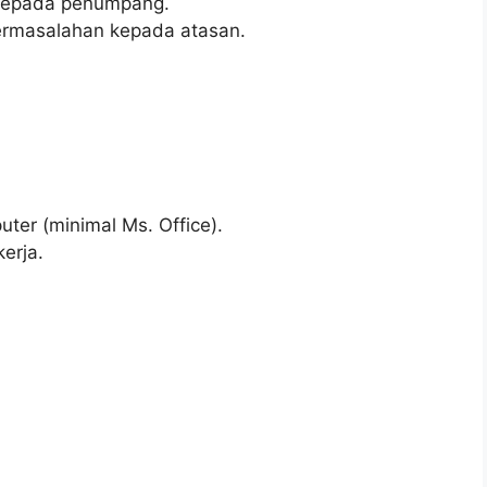
kepada penumpang.
permasalahan kepada atasan.
er (minimal Ms. Office).
erja.