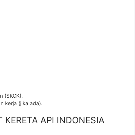
.
an (SKCK).
 kerja (jika ada).
PT KERETA API INDONESIA