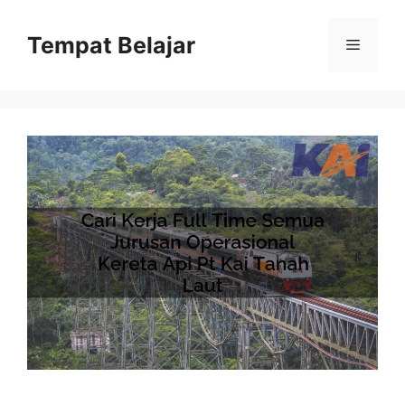
Skip
to
Tempat Belajar
Menu
content