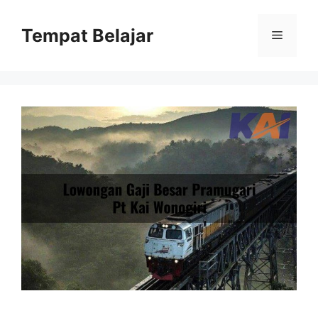
Skip
to
Tempat Belajar
Menu
content