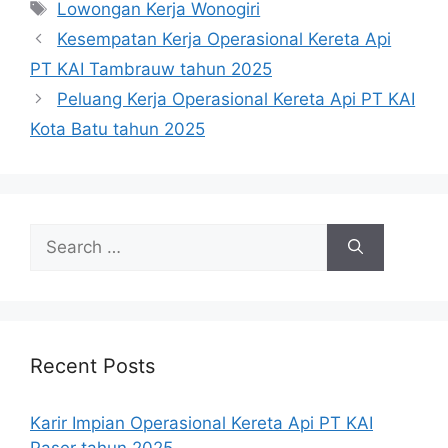
Tags
Lowongan Kerja Wonogiri
Kesempatan Kerja Operasional Kereta Api
PT KAI Tambrauw tahun 2025
Peluang Kerja Operasional Kereta Api PT KAI
Kota Batu tahun 2025
Search
for:
Recent Posts
Karir Impian Operasional Kereta Api PT KAI
Paser tahun 2025