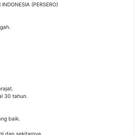
I INDONESIA (PERSERO)
ngah.
ajat.
l 30 tahun.
ng baik.
gi dan sekitarnya.