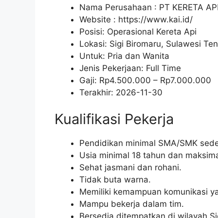
Nama Perusahaan :
PT KERETA AP
Website :
https://www.kai.id/
Posisi: Operasional Kereta Api
Lokasi: Sigi Biromaru, Sulawesi Te
Untuk: Pria dan Wanita
Jenis Pekerjaan:
Full Time
Gaji: Rp
4.500.000
– Rp
7.000.000
Terakhir:
2026-11-30
Kualifikasi Pekerja
Pendidikan minimal SMA/SMK seder
Usia minimal 18 tahun dan maksima
Sehat jasmani dan rohani.
Tidak buta warna.
Memiliki kemampuan komunikasi ya
Mampu bekerja dalam tim.
Bersedia ditempatkan di wilayah Si