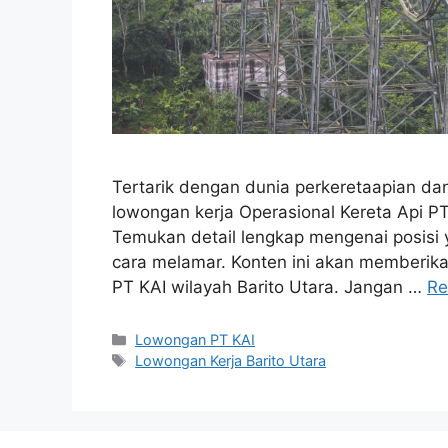
Tertarik dengan dunia perkeretaapian dan 
lowongan kerja Operasional Kereta Api PT
Temukan detail lengkap mengenai posisi y
cara melamar. Konten ini akan memberik
PT KAI wilayah Barito Utara. Jangan …
Re
Categories
Lowongan PT KAI
Tags
Lowongan Kerja Barito Utara