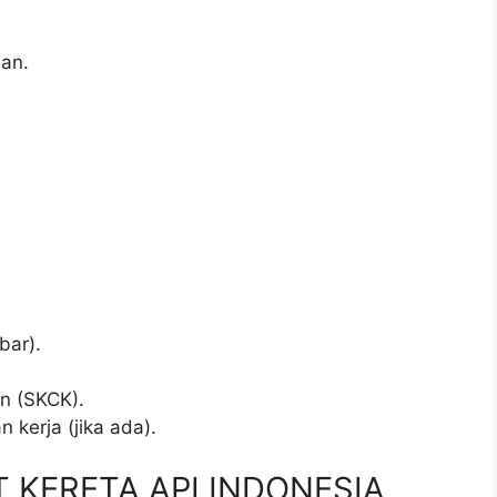
an.
bar).
.
an (SKCK).
 kerja (jika ada).
PT KERETA API INDONESIA