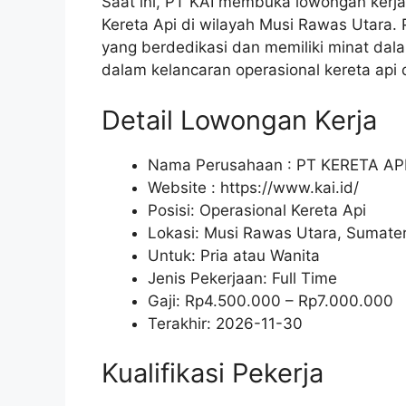
Saat ini, PT KAI membuka lowongan kerja
Kereta Api di wilayah Musi Rawas Utara. 
yang berdedikasi dan memiliki minat dal
dalam kelancaran operasional kereta api d
Detail Lowongan Kerja
Nama Perusahaan :
PT KERETA AP
Website :
https://www.kai.id/
Posisi: Operasional Kereta Api
Lokasi: Musi Rawas Utara, Sumater
Untuk: Pria atau Wanita
Jenis Pekerjaan:
Full Time
Gaji: Rp
4.500.000
– Rp
7.000.000
Terakhir:
2026-11-30
Kualifikasi Pekerja