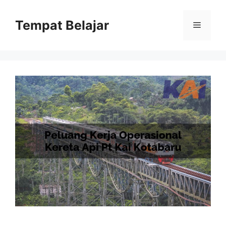
Skip
to
Tempat Belajar
Menu
content